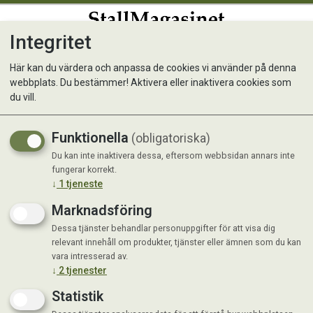
Integritet
0
Här kan du värdera och anpassa de cookies vi använder på denna
webbplats. Du bestämmer! Aktivera eller inaktivera cookies som
Biofect 2,5 lit
du vill.
Funktionella
(obligatoriska)
Du kan inte inaktivera dessa, eftersom webbsidan annars inte
fungerar korrekt.
↓
1
tjeneste
Marknadsföring
Dessa tjänster behandlar personuppgifter för att visa dig
relevant innehåll om produkter, tjänster eller ämnen som du kan
vara intresserad av.
↓
2
tjenester
Statistik