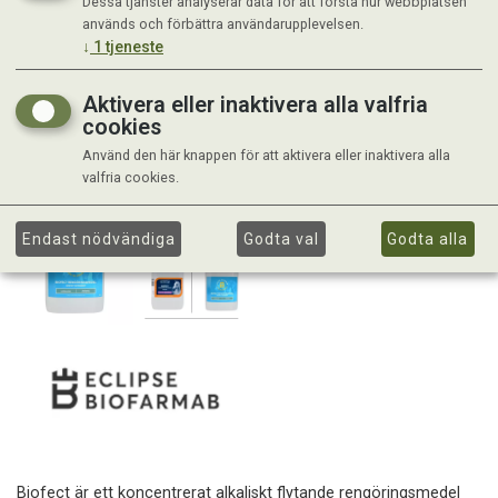
Dessa tjänster analyserar data för att förstå hur webbplatsen
används och förbättra användarupplevelsen.
↓
1
tjeneste
Aktivera eller inaktivera alla valfria
cookies
Använd den här knappen för att aktivera eller inaktivera alla
valfria cookies.
Endast nödvändiga
Godta val
Godta alla
Biofect är ett koncentrerat alkaliskt flytande rengöringsmedel