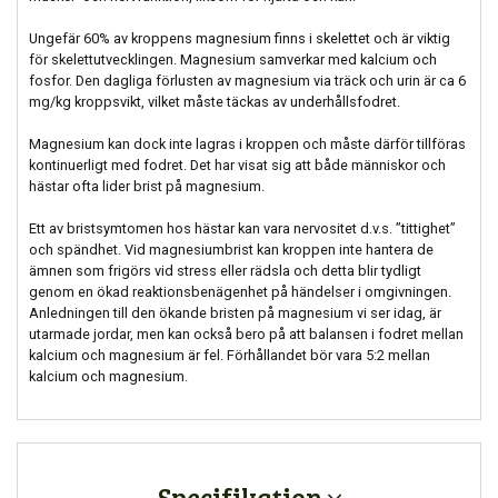
Ungefär 60% av kroppens magnesium finns i skelettet och är viktig
för skelettutvecklingen. Magnesium samverkar med kalcium och
fosfor. Den dagliga förlusten av magnesium via träck och urin är ca 6
mg/kg kroppsvikt, vilket måste täckas av underhållsfodret.
Magnesium kan dock inte lagras i kroppen och måste därför tillföras
kontinuerligt med fodret. Det har visat sig att både människor och
hästar ofta lider brist på magnesium.
Ett av bristsymtomen hos hästar kan vara nervositet d.v.s. ”tittighet”
och spändhet. Vid magnesiumbrist kan kroppen inte hantera de
ämnen som frigörs vid stress eller rädsla och detta blir tydligt
genom en ökad reaktionsbenägenhet på händelser i omgivningen.
Anledningen till den ökande bristen på magnesium vi ser idag, är
utarmade jordar, men kan också bero på att balansen i fodret mellan
kalcium och magnesium är fel. Förhållandet bör vara 5:2 mellan
kalcium och magnesium.
Specifikation