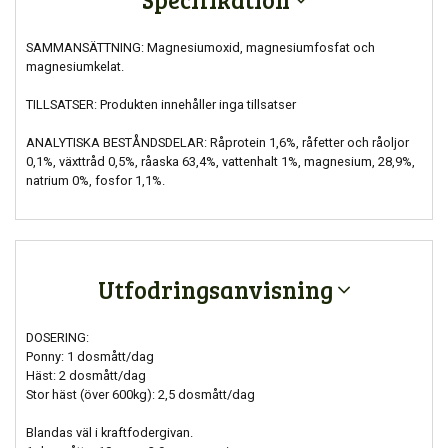
SAMMANSÄTTNING: Magnesiumoxid, magnesiumfosfat och
magnesiumkelat.
TILLSATSER: Produkten innehåller inga tillsatser
ANALYTISKA BESTÅNDSDELAR: Råprotein 1,6%, råfetter och råoljor
0,1%, växttråd 0,5%, råaska 63,4%, vattenhalt 1%, magnesium, 28,9%,
natrium 0%, fosfor 1,1%.
Utfodringsanvisning
DOSERING:
Ponny: 1 dosmått/dag
Häst: 2 dosmått/dag
Stor häst (över 600kg): 2,5 dosmått/dag
Blandas väl i kraftfodergivan.