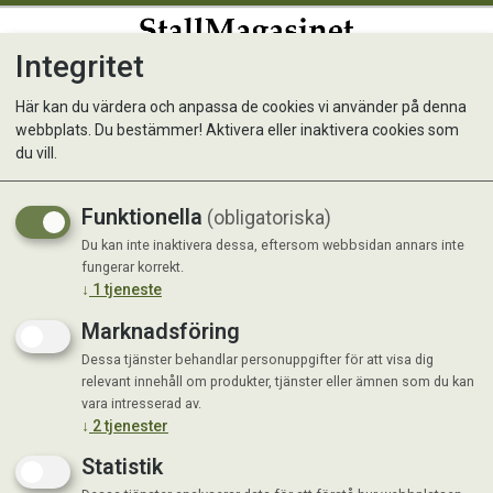
Integritet
0
Här kan du värdera och anpassa de cookies vi använder på denna
webbplats. Du bestämmer! Aktivera eller inaktivera cookies som
Borsthuvud Piasava 30 cm
du vill.
Funktionella
(obligatoriska)
Du kan inte inaktivera dessa, eftersom webbsidan annars inte
fungerar korrekt.
↓
1
tjeneste
Marknadsföring
Dessa tjänster behandlar personuppgifter för att visa dig
relevant innehåll om produkter, tjänster eller ämnen som du kan
vara intresserad av.
↓
2
tjenester
Statistik