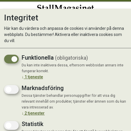
Integritet
0
Här kan du värdera och anpassa de cookies vi använder på denna
webbplats. Du bestämmer! Aktivera eller inaktivera cookies som
Borstiq Bananborste PP X-
du vill.
lång
Funktionella
(obligatoriska)
Du kan inte inaktivera dessa, eftersom webbsidan annars inte
fungerar korrekt.
↓
1
tjeneste
Marknadsföring
Dessa tjänster behandlar personuppgifter för att visa dig
relevant innehåll om produkter, tjänster eller ämnen som du kan
vara intresserad av.
↓
2
tjenester
Statistik