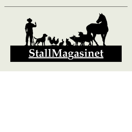
© 2026 StallMagasinet AB, Västra Lärketorp, 59595 MJÖLBY,
Sverige 0142-12526
Org. 556952-5677
Powered by Proline