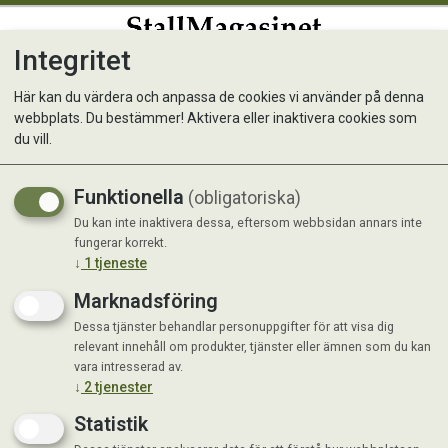
Integritet
0
Här kan du värdera och anpassa de cookies vi använder på denna
webbplats. Du bestämmer! Aktivera eller inaktivera cookies som
Borstiq Farmarkvast 50cm +
du vill.
skaft
Funktionella
(obligatoriska)
Du kan inte inaktivera dessa, eftersom webbsidan annars inte
fungerar korrekt.
↓
1
tjeneste
Marknadsföring
Dessa tjänster behandlar personuppgifter för att visa dig
relevant innehåll om produkter, tjänster eller ämnen som du kan
vara intresserad av.
↓
2
tjenester
Statistik