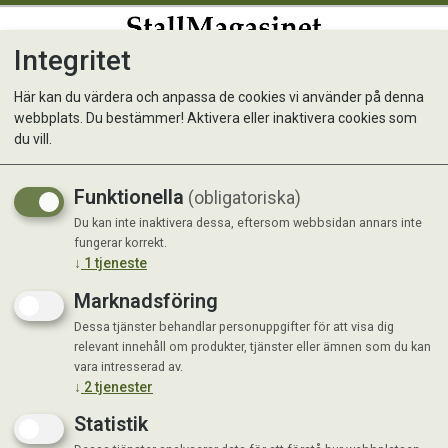
Integritet
0
Här kan du värdera och anpassa de cookies vi använder på denna
webbplats. Du bestämmer! Aktivera eller inaktivera cookies som
Bozita Diet & Stomach Grain
du vill.
Free Älg
Funktionella
(obligatoriska)
Du kan inte inaktivera dessa, eftersom webbsidan annars inte
fungerar korrekt.
↓
1
tjeneste
Marknadsföring
Dessa tjänster behandlar personuppgifter för att visa dig
relevant innehåll om produkter, tjänster eller ämnen som du kan
vara intresserad av.
↓
2
tjenester
Statistik