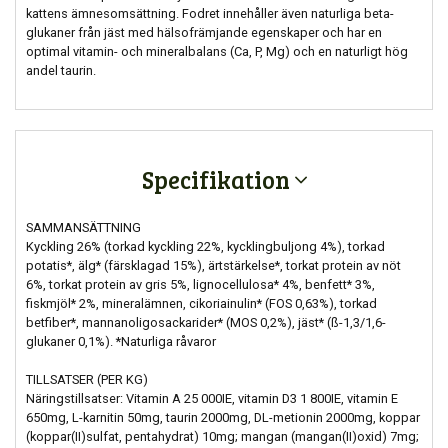
kattens ämnesomsättning. Fodret innehåller även naturliga beta-
glukaner från jäst med hälsofrämjande egenskaper och har en
optimal vitamin- och mineralbalans (Ca, P, Mg) och en naturligt hög
andel taurin.
Specifikation
SAMMANSÄTTNING
Kyckling 26% (torkad kyckling 22%, kycklingbuljong 4%), torkad
potatis*, älg* (färsklagad 15%), ärtstärkelse*, torkat protein av nöt
6%, torkat protein av gris 5%, lignocellulosa* 4%, benfett* 3%,
fiskmjöl* 2%, mineralämnen, cikoriainulin* (FOS 0,63%), torkad
betfiber*, mannanoligosackarider* (MOS 0,2%), jäst* (ß-1,3/1,6-
glukaner 0,1%). *Naturliga råvaror
TILLSATSER (PER KG)
Näringstillsatser: Vitamin A 25 000IE, vitamin D3 1 800IE, vitamin E
650mg, L-karnitin 50mg, taurin 2000mg, DL-metionin 2000mg, koppar
(koppar(II)sulfat, pentahydrat) 10mg; mangan (mangan(II)oxid) 7mg;