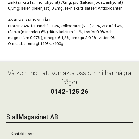
zink (zinksulfat, monohydrat) 70mg; jod (kalciumjodat, anhydrat)
0,5mg; selen (selenjäst) 0,2mg. Tekniska tillsatser: Antioxidanter
ANALYSERAT INNEHÅLL
Protein 34%, fettinnehåll 10%, kolhydrater (NFE) 37%, växttråd 4%,
råaska (mineraler) 6% (därav kalcium 1.1%, fosfor 0.9% och
magnesium 0.07%), omega-6 1,2%, omega-3 0,2%, vatten 9%.
Omsättbar energi 1493kJ/100g.
Välkommen att kontakta oss om ni har några
frågor
0142-125 26
StallMagasinet AB
Kontakta oss