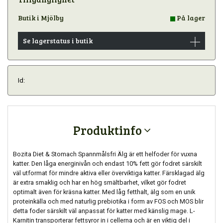
Butik i Mjölby
På lager
Se lagerstatus i butik
Id:
Produktinfo
Bozita Diet & Stomach Spannmålsfri Älg är ett helfoder för vuxna
katter. Den låga energinivån och endast 10% fett gör fodret särskilt
väl utformat för mindre aktiva eller överviktiga katter. Färsklagad älg
är extra smaklig och har en hög smältbarhet, vilket gör fodret
optimalt även för kräsna katter. Med låg fetthalt, älg som en unik
proteinkälla och med naturlig prebiotika i form av FOS och MOS blir
detta foder särskilt väl anpassat för katter med känslig mage. L-
Karnitin transporterar fettsyror in i cellerna och är en viktig del i