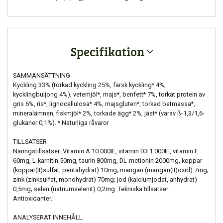
Specifikation
SAMMANSÄTTNING
Kyckling 33% (torkad kyckling 25%, färsk kyckling* 4%,
kycklingbuljong 4%), vetemjöl*, majs*, benfett* 7%, torkat protein av
gris 6%, ris*, lignocellulosa* 4%, majsgluten*, torkad betmassa*,
mineralämnen, fiskmjöl* 2%, torkade ägg* 2%, jäst* (varav ß-1,3/1,6-
glukaner 0,1%). * Naturliga råvaror
TILLSATSER
Näringstillsatser: Vitamin A 10 000IE, vitamin D3 1 000IE, vitamin E
60mg, L-karnitin 50mg, taurin 800mg, DL-metionin 2000mg, koppar
(koppar(II)sulfat, pentahydrat) 10mg; mangan (mangan(II)oxid) 7mg;
zink (zinksulfat, monohydrat) 70mg; jod (kalciumjodat, anhydrat)
0,5mg; selen (natriumselenit) 0,2mg. Tekniska tillsatser:
Antioxidanter.
ANALYSERAT INNEHÅLL