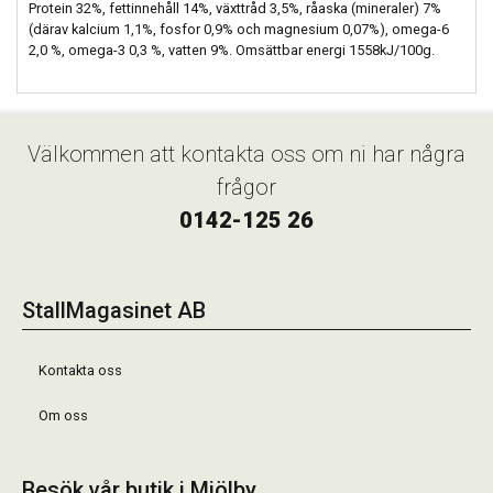
Protein 32%, fettinnehåll 14%, växttråd 3,5%, råaska (mineraler) 7%
(därav kalcium 1,1%, fosfor 0,9% och magnesium 0,07%), omega-6
2,0 %, omega-3 0,3 %, vatten 9%. Omsättbar energi 1558kJ/100g.
Välkommen att kontakta oss om ni har några
frågor
0142-125 26
StallMagasinet AB
Kontakta oss
Om oss
Besök vår butik i Mjölby