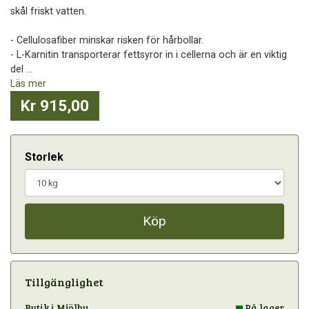
skål friskt vatten.
- Cellulosafiber minskar risken för hårbollar.
- L-Karnitin transporterar fettsyror in i cellerna och är en viktig
del ...
Läs mer
Kr 915,00
Storlek
Köp
Tillgänglighet
Butik i Mjölby
På lager