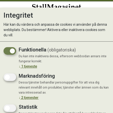
Integritet
0
Här kan du värdera och anpassa de cookies vi använder på denna
webbplats. Du bestämmer! Aktivera eller inaktivera cookies som
Bozita Ind Steri kyckling
du vill.
Funktionella
(obligatoriska)
Du kan inte inaktivera dessa, eftersom webbsidan annars inte
fungerar korrekt.
↓
1
tjeneste
Marknadsföring
Dessa tjänster behandlar personuppgifter för att visa dig
relevant innehåll om produkter, tjänster eller ämnen som du kan
vara intresserad av.
↓
2
tjenester
Statistik