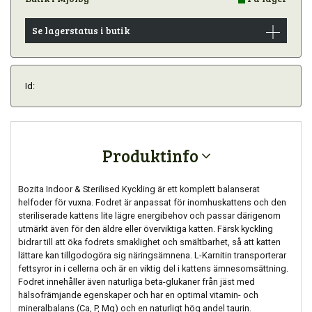
Se lagerstatus i butik
Id:
Produktinfo
Bozita Indoor & Sterilised Kyckling är ett komplett balanserat
helfoder för vuxna. Fodret är anpassat för inomhuskattens och den
steriliserade kattens lite lägre energibehov och passar därigenom
utmärkt även för den äldre eller överviktiga katten. Färsk kyckling
bidrar till att öka fodrets smaklighet och smältbarhet, så att katten
lättare kan tillgodogöra sig näringsämnena. L-Karnitin transporterar
fettsyror in i cellerna och är en viktig del i kattens ämnesomsättning.
Fodret innehåller även naturliga beta-glukaner från jäst med
hälsofrämjande egenskaper och har en optimal vitamin- och
mineralbalans (Ca, P, Mg) och en naturligt hög andel taurin.