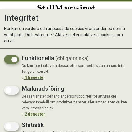
Integritet
0
Här kan du värdera och anpassa de cookies vi använder på denna
webbplats. Du bestämmer! Aktivera eller inaktivera cookies som
Kunde inte hitta produkten
du vill.
Förstasida
Funktionella
(obligatoriska)
Du kan inte inaktivera dessa, eftersom webbsidan annars inte
fungerar korrekt.
↓
1
tjeneste
Marknadsföring
Dessa tjänster behandlar personuppgifter för att visa dig
relevant innehåll om produkter, tjänster eller ämnen som du kan
vara intresserad av.
↓
2
tjenester
Statistik