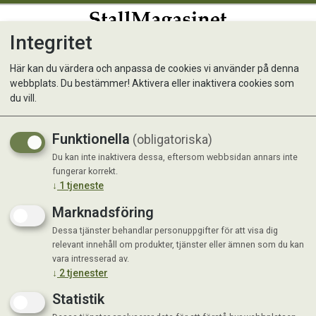
Integritet
0
Här kan du värdera och anpassa de cookies vi använder på denna
webbplats. Du bestämmer! Aktivera eller inaktivera cookies som
Broddmatta - Singel mat 10
du vill.
mm 0,9 x 3 m
Funktionella
(obligatoriska)
Broddmatta - en sida, 0,9 x 3 m
Du kan inte inaktivera dessa, eftersom webbsidan annars inte
fungerar korrekt.
↓
1
tjeneste
Marknadsföring
Dessa tjänster behandlar personuppgifter för att visa dig
relevant innehåll om produkter, tjänster eller ämnen som du kan
vara intresserad av.
↓
2
tjenester
Statistik