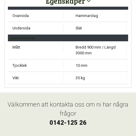
Egenskaper
Ovansida
Hammarslag
Undersida
Slät
Størrelse & vekt
Mått
Bredd 900 mm / Längd
3000 mm
Tjocklek
10 mm
Vikt
35 kg
Välkommen att kontakta oss om ni har några
frågor
0142-125 26