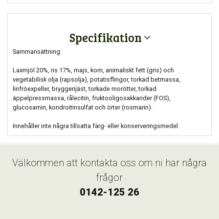
Specifikation
Sammansättning:
Laxmjöl 20%, ris 17%, majs, korn, animaliskt fett (gris) och
vegetabilisk olja (rapsolja), potatisflingor, torkad betmassa,
linfröexpeller, bryggerijäst, torkade morötter, torkad
äppelpressmassa, rålecitin, fruktooligosakkarider (FOS),
glucosamin, kondroitinsulfat och örter (rosmarin).
Innehåller inte några tillsatta färg- eller konserveringsmedel.
Välkommen att kontakta oss om ni har några
frågor
0142-125 26