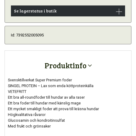
Se lagerstatus i butik
Id: 7392552005095
Produktinfo
Svensktillverkat Super Premium foder
SINGEL PROTEIN – Lax som enda köttproteinkälla
VETEFRITT
Ett bra all-roundfoder till hundar av alla raser
Ett bra foder till hundar med känslig mage
Ett mycket smakligt foder att prova till kräsna hundar
Högkvalitativa råvaror
Glucosamin och kondroitinsulfat
Med frukt och grönsaker