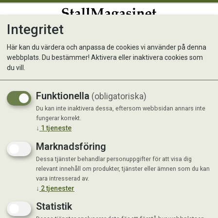
Integritet
0
Här kan du värdera och anpassa de cookies vi använder på denna
webbplats. Du bestämmer! Aktivera eller inaktivera cookies som
Carrier Lax & Ris 15kg
du vill.
Funktionella
(obligatoriska)
Du kan inte inaktivera dessa, eftersom webbsidan annars inte
fungerar korrekt.
↓
1
tjeneste
Marknadsföring
Dessa tjänster behandlar personuppgifter för att visa dig
relevant innehåll om produkter, tjänster eller ämnen som du kan
vara intresserad av.
↓
2
tjenester
Statistik