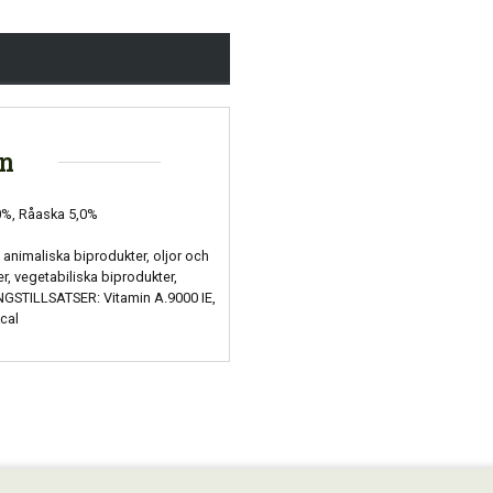
on
,0%, Råaska 5,0%
imaliska biprodukter, oljor och
er, vegetabiliska biprodukter,
NGSTILLSATSER: Vitamin A.9000 IE,
cal