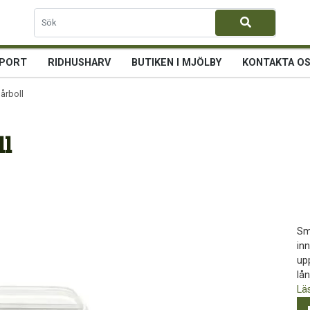
PORT
RIDHUSHARV
BUTIKEN I MJÖLBY
KONTAKTA O
hårboll
ll
Sm
inn
upp
lån
Lä