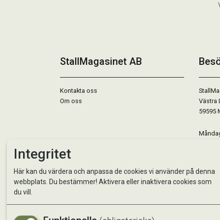
StallMagasinet AB
Besö
Kontakta oss
StallMa
Om oss
Västra 
59595 
Måndag 
Tisdag 
Integritet
Onsdag 
Torsdag
Här kan du värdera och anpassa de cookies vi använder på denna
Fredag 
webbplats. Du bestämmer! Aktivera eller inaktivera cookies som
Lördag 
du vill.
Se avvi