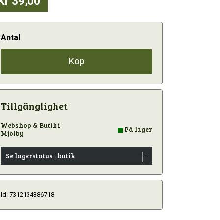
Kr 39,00
Antal
Köp
Tillgänglighet
Webshop & Butik i
På lager
Mjölby
Se lagerstatus i butik
Id: 7312134386718