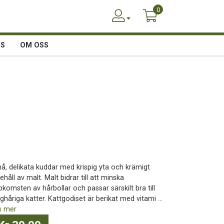
0
SS
OM OSS
å, delikata kuddar med krispig yta och krämigt
ehåll av malt. Malt bidrar till att minska
komsten av hårbollar och passar särskilt bra till
ghåriga katter. Kattgodiset är berikat med vitami ...
s mer