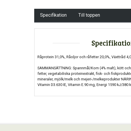
Specifikation
Till toppen
Specifikati
Råprotein 31,0%, Råoljor och råfetter 20,0%, Växttråd 4
SAMMANSÄTTNING: Spannmål/Korn (4% malt), kött och an
fetter, vegetabiliska proteinextrakt, fisk- och fiskprodukt
mineraler, mjölk/melk och mejeri-/melkeprodukter NÄRI
Vitamin D3.630 IE, Vitamin E.90 mg, Energi 1590 kJ/380 k