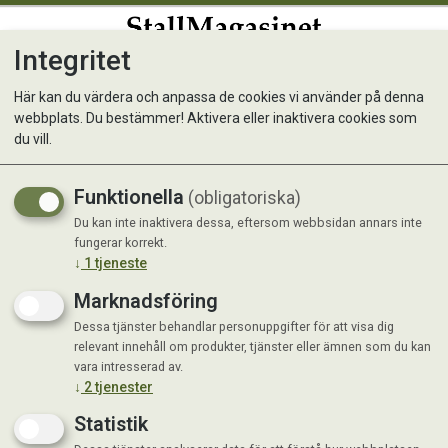
Integritet
0
Här kan du värdera och anpassa de cookies vi använder på denna
webbplats. Du bestämmer! Aktivera eller inaktivera cookies som
Chicken stuffed bone 1-p L
du vill.
Funktionella
(obligatoriska)
Du kan inte inaktivera dessa, eftersom webbsidan annars inte
fungerar korrekt.
↓
1
tjeneste
Marknadsföring
Dessa tjänster behandlar personuppgifter för att visa dig
relevant innehåll om produkter, tjänster eller ämnen som du kan
vara intresserad av.
↓
2
tjenester
Statistik