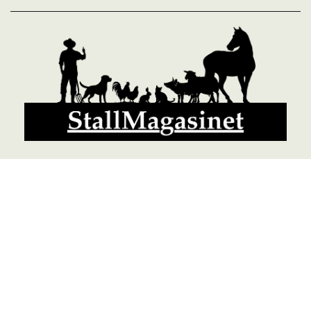
© 2026 StallMagasinet AB, Västra Lärketorp, 59595 MJÖLBY,
Sverige 0142-12526
Org. 556952-5677
Powered by Proline