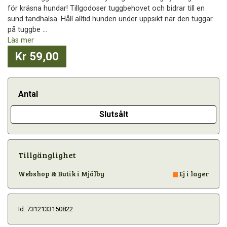
för kräsna hundar! Tillgodoser tuggbehovet och bidrar till en
sund tandhälsa. Håll alltid hunden under uppsikt när den tuggar
på tuggbe ...
Läs mer
Kr 59,00
Antal
Slutsålt
Tillgänglighet
Webshop & Butik i Mjölby
Ej i lager
Id: 7312133150822