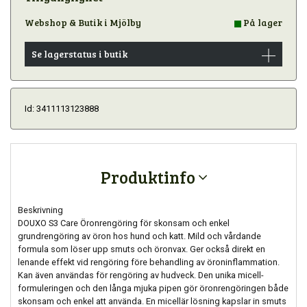
Webshop & Butik i Mjölby
På lager
Se lagerstatus i butik
Id: 3411113123888
Produktinfo
Beskrivning
DOUXO S3 Care Öronrengöring för skonsam och enkel
grundrengöring av öron hos hund och katt. Mild och vårdande
formula som löser upp smuts och öronvax. Ger också direkt en
lenande effekt vid rengöring före behandling av öroninflammation.
Kan även användas för rengöring av hudveck. Den unika micell-
formuleringen och den långa mjuka pipen gör öronrengöringen både
skonsam och enkel att använda. En micellär lösning kapslar in smuts