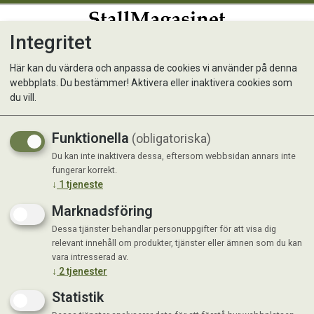
Integritet
0
Här kan du värdera och anpassa de cookies vi använder på denna
webbplats. Du bestämmer! Aktivera eller inaktivera cookies som
Douxo S3 Care Ear Cleaner
du vill.
120 ml
Funktionella
(obligatoriska)
Du kan inte inaktivera dessa, eftersom webbsidan annars inte
fungerar korrekt.
↓
1
tjeneste
Marknadsföring
Dessa tjänster behandlar personuppgifter för att visa dig
relevant innehåll om produkter, tjänster eller ämnen som du kan
vara intresserad av.
↓
2
tjenester
Statistik