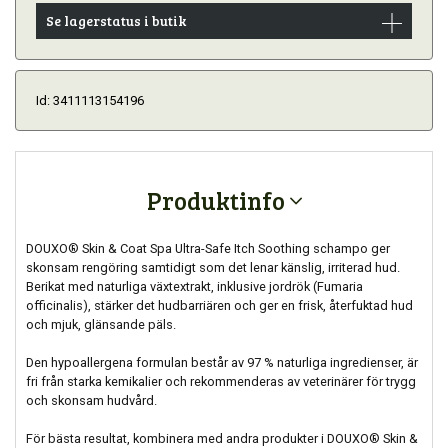
Se lagerstatus i butik
Id: 3411113154196
Produktinfo
DOUXO® Skin & Coat Spa Ultra-Safe Itch Soothing schampo ger
skonsam rengöring samtidigt som det lenar känslig, irriterad hud.
Berikat med naturliga växtextrakt, inklusive jordrök (Fumaria
officinalis), stärker det hudbarriären och ger en frisk, återfuktad hud
och mjuk, glänsande päls.
Den hypoallergena formulan består av 97 % naturliga ingredienser, är
fri från starka kemikalier och rekommenderas av veterinärer för trygg
och skonsam hudvård.
För bästa resultat, kombinera med andra produkter i DOUXO® Skin &