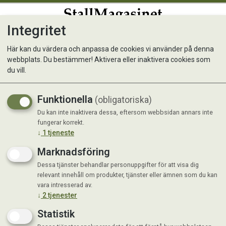
Integritet
0
Här kan du värdera och anpassa de cookies vi använder på denna
webbplats. Du bestämmer! Aktivera eller inaktivera cookies som
Douxo Spa Itc-Soothing
du vill.
Schampoo
Funktionella
(obligatoriska)
Hundschampo som lenar känslig hud
Du kan inte inaktivera dessa, eftersom webbsidan annars inte
fungerar korrekt.
↓
1
tjeneste
Marknadsföring
Dessa tjänster behandlar personuppgifter för att visa dig
relevant innehåll om produkter, tjänster eller ämnen som du kan
vara intresserad av.
↓
2
tjenester
Statistik