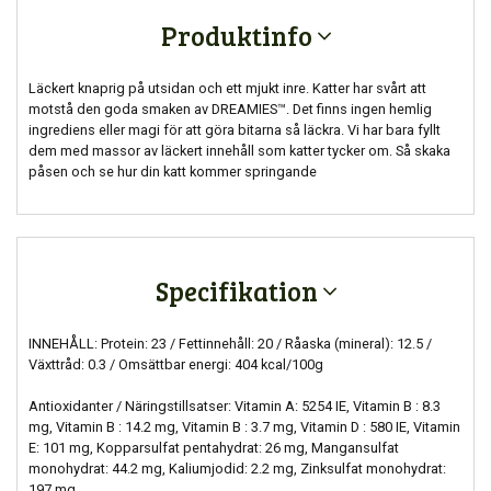
Produktinfo
Läckert knaprig på utsidan och ett mjukt inre. Katter har svårt att
motstå den goda smaken av DREAMIES™. Det finns ingen hemlig
ingrediens eller magi för att göra bitarna så läckra. Vi har bara fyllt
dem med massor av läckert innehåll som katter tycker om. Så skaka
påsen och se hur din katt kommer springande
Specifikation
INNEHÅLL: Protein: 23 / Fettinnehåll: 20 / Råaska (mineral): 12.5 /
Växttråd: 0.3 / Omsättbar energi: 404 kcal/100g
Antioxidanter / Näringstillsatser: Vitamin A: 5254 IE, Vitamin B : 8.3
mg, Vitamin B : 14.2 mg, Vitamin B : 3.7 mg, Vitamin D : 580 IE, Vitamin
E: 101 mg, Kopparsulfat pentahydrat: 26 mg, Mangansulfat
monohydrat: 44.2 mg, Kaliumjodid: 2.2 mg, Zinksulfat monohydrat:
197 mg.