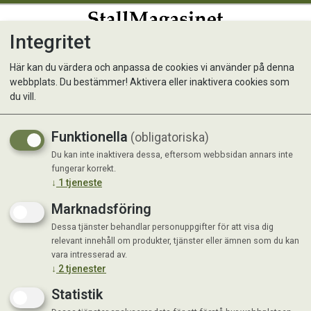
Integritet
0
Här kan du värdera och anpassa de cookies vi använder på denna
webbplats. Du bestämmer! Aktivera eller inaktivera cookies som
Dreamies Kattgodis Oxkött
du vill.
60gr
Funktionella
(obligatoriska)
Du kan inte inaktivera dessa, eftersom webbsidan annars inte
fungerar korrekt.
↓
1
tjeneste
Marknadsföring
Dessa tjänster behandlar personuppgifter för att visa dig
relevant innehåll om produkter, tjänster eller ämnen som du kan
vara intresserad av.
↓
2
tjenester
Statistik