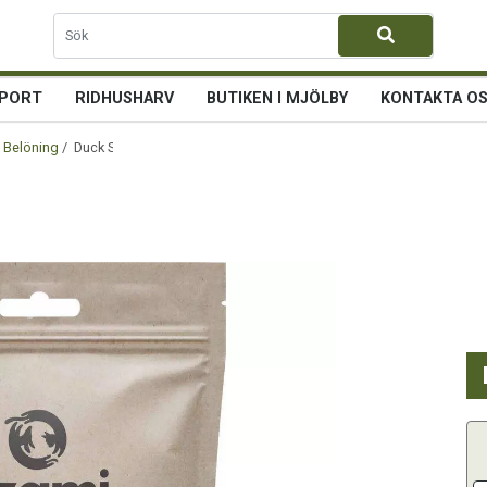
PORT
RIDHUSHARV
BUTIKEN I MJÖLBY
KONTAKTA O
 Belöning
/ Duck Stick 11cm 100gr