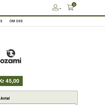
0
SS
OM OSS
Kr 45,00
Antal