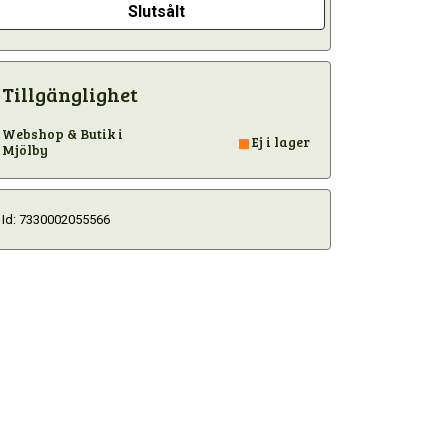
Slutsålt
Tillgänglighet
Webshop & Butik i
Ej i lager
Mjölby
Id: 7330002055566