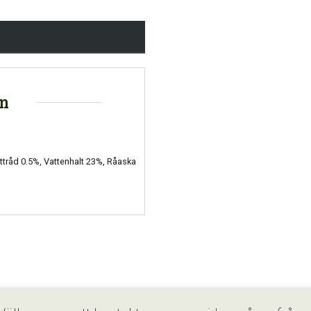
on
ttråd 0.5%, Vattenhalt 23%, Råaska