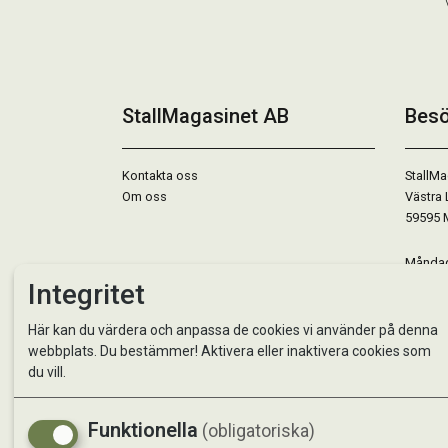
StallMagasinet AB
Besö
Kontakta oss
StallMa
Om oss
Västra 
59595 
Måndag 
Tisdag 
Integritet
Onsdag 
Torsdag
Här kan du värdera och anpassa de cookies vi använder på denna
Fredag 
webbplats. Du bestämmer! Aktivera eller inaktivera cookies som
Lördag 
du vill.
Se avvi
Funktionella
(obligatoriska)