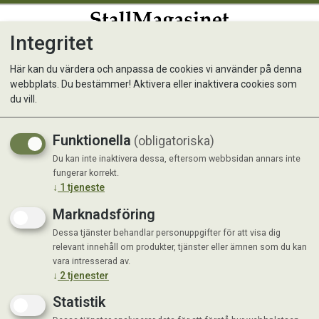
Integritet
0
Här kan du värdera och anpassa de cookies vi använder på denna
webbplats. Du bestämmer! Aktivera eller inaktivera cookies som
Easy-bedding
du vill.
Finhackad halm pressad i pellets
Funktionella
(obligatoriska)
Kampanj
Du kan inte inaktivera dessa, eftersom webbsidan annars inte
fungerar korrekt.
↓
1
tjeneste
Marknadsföring
Dessa tjänster behandlar personuppgifter för att visa dig
relevant innehåll om produkter, tjänster eller ämnen som du kan
vara intresserad av.
↓
2
tjenester
Statistik