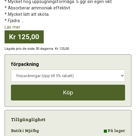
* Mycket hög uppsugningsförmåga. 5 ggr sin egen vikt.
* Absorberar ammoniak effektivt.
* Mycket lätt att sköta.
* Fjädra ...
Läs mer
Kr 125,00
Lägsta pris de sista 30 dagarna: Kr 125,00
förpackning
Köp
Tillgänglighet
Butik i Mjölby
På lager