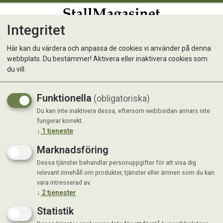
Integritet
0
Här kan du värdera och anpassa de cookies vi använder på denna
webbplats. Du bestämmer! Aktivera eller inaktivera cookies som
Easy Strö 25kg
du vill.
Finhackad halm med mycket hög
Funktionella
(obligatoriska)
uppsugningsförmåga
Du kan inte inaktivera dessa, eftersom webbsidan annars inte
Kampanj
fungerar korrekt.
↓
1
tjeneste
Marknadsföring
Dessa tjänster behandlar personuppgifter för att visa dig
relevant innehåll om produkter, tjänster eller ämnen som du kan
vara intresserad av.
↓
2
tjenester
Statistik