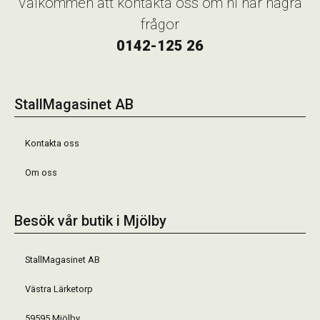
Välkommen att kontakta oss om ni har några
frågor
0142-125 26
StallMagasinet AB
Kontakta oss
Om oss
Besök vår butik i Mjölby
StallMagasinet AB
Västra Lärketorp
59595 Mjölby