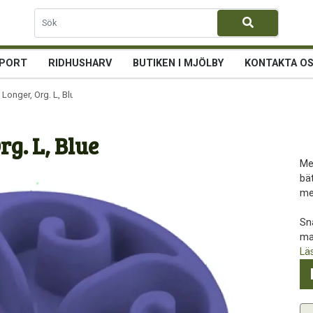
PORT
RIDHUSHARV
BUTIKEN I MJÖLBY
KONTAKTA O
 Longer, Org. L, Blue
rg. L, Blue
Me
bä
me
Sna
ma
Lä