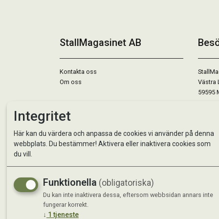
StallMagasinet AB
Besö
Kontakta oss
StallMa
Om oss
Västra 
59595 
Integritet
Måndag 
Tisdag 
Här kan du värdera och anpassa de cookies vi använder på denna
Onsdag 
webbplats. Du bestämmer! Aktivera eller inaktivera cookies som
Torsdag
du vill.
Fredag 
Lördag 
Se avvi
Funktionella
(obligatoriska)
Du kan inte inaktivera dessa, eftersom webbsidan annars inte
fungerar korrekt.
↓
1
tjeneste