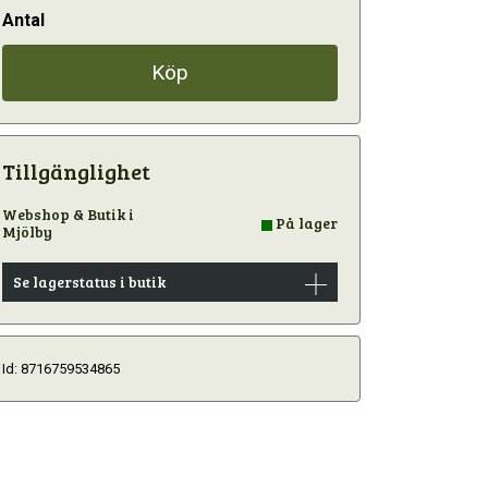
Antal
Köp
Tillgänglighet
Webshop & Butik i
På lager
Mjölby
Se lagerstatus i butik
Id: 8716759534865