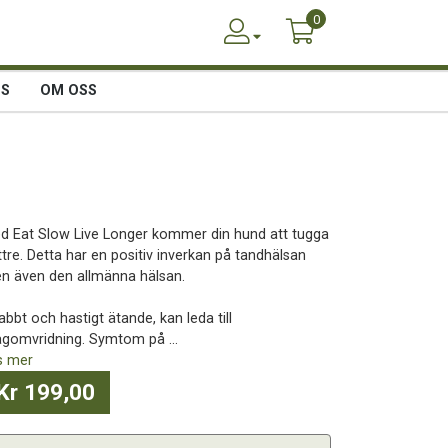
0
SS
OM OSS
d Eat Slow Live Longer kommer din hund att tugga
ttre. Detta har en positiv inverkan på tandhälsan
n även den allmänna hälsan.
bbt och hastigt ätande, kan leda till
gomvridning. Symtom på ...
s mer
Kr 199,00