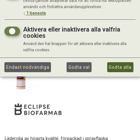
Dessa tjänster analyserar data för att förstå hur webbplatsen
används och förbättra användarupplevelsen.
↓
1
tjeneste
Aktivera eller inaktivera alla valfria
cookies
Använd den här knappen för att aktivera eller inaktivera alla
valfria cookies.
Endast nödvändiga
Godta val
Godta alla
Läderolja av högsta kvalité, förpackad i sprayflaska.