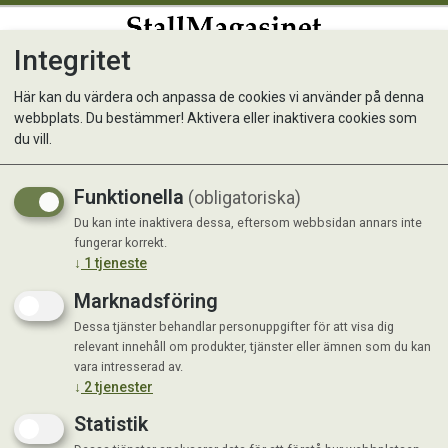
Integritet
0
Här kan du värdera och anpassa de cookies vi använder på denna
webbplats. Du bestämmer! Aktivera eller inaktivera cookies som
Eclipse Läderolja 400 ml
du vill.
Funktionella
(obligatoriska)
Du kan inte inaktivera dessa, eftersom webbsidan annars inte
fungerar korrekt.
↓
1
tjeneste
Marknadsföring
Dessa tjänster behandlar personuppgifter för att visa dig
relevant innehåll om produkter, tjänster eller ämnen som du kan
vara intresserad av.
↓
2
tjenester
Statistik