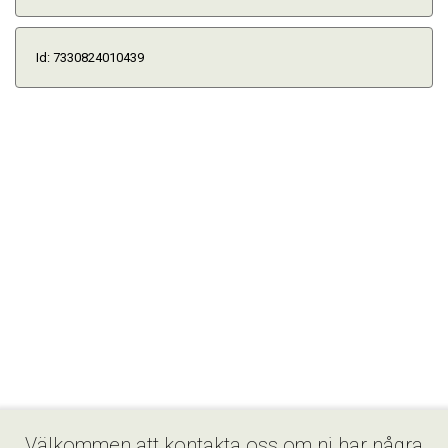
Id: 7330824010439
Välkommen att kontakta oss om ni har några