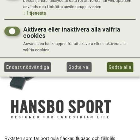
Dessa tjänster analyserar data för att förstå hur webbplatsen
används och förbättra användarupplevelsen.
↓
1
tjeneste
Aktivera eller inaktivera alla valfria
cookies
Använd den här knappen för att aktivera eller inaktivera alla
valfria cookies.
Endast nödvändiga
Godta val
Godta alla
Ryktsten som tar bort gula fläckar, flugägg och fällpäls.