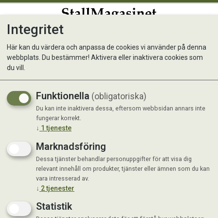
Integritet
0
Här kan du värdera och anpassa de cookies vi använder på denna
webbplats. Du bestämmer! Aktivera eller inaktivera cookies som
Effileringssax 17,5 cm
du vill.
Funktionella
(obligatoriska)
Du kan inte inaktivera dessa, eftersom webbsidan annars inte
fungerar korrekt.
↓
1
tjeneste
Marknadsföring
Dessa tjänster behandlar personuppgifter för att visa dig
relevant innehåll om produkter, tjänster eller ämnen som du kan
vara intresserad av.
↓
2
tjenester
Statistik