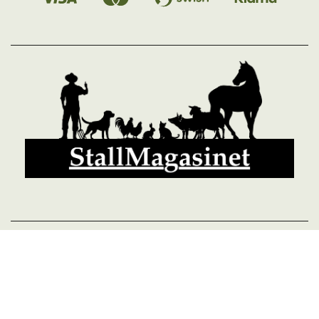
© 2026 StallMagasinet AB, Västra Lärketorp, 59595 MJÖLBY,
Sverige 0142-12526
Org. 556952-5677
Powered by Proline