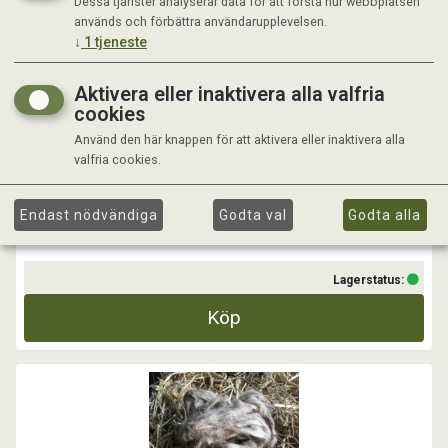
Dessa tjänster analyserar data för att förstå hur webbplatsen
PROB SOMMAR DEO HUND 200ML
används och förbättra användarupplevelsen.
↓
1
tjeneste
Förändrar, förbättrar och döljer doften av ditt djur
Ger ett lugn och välmående för dina djur
Aktivera eller inaktivera alla valfria
cookies
...
Använd den här knappen för att aktivera eller inaktivera alla
valfria cookies.
Kr 149,00
Endast nödvändiga
Godta val
Godta alla
Lagerstatus:
Köp