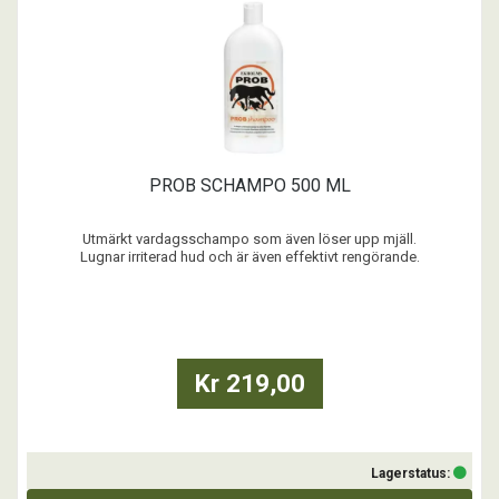
PROB SCHAMPO 500 ML
Utmärkt vardagsschampo som även löser upp mjäll.
Lugnar irriterad hud och är även effektivt rengörande.
Mycket populärt schampo när huden behöver något extra.
...
Kr 219,00
Lagerstatus: