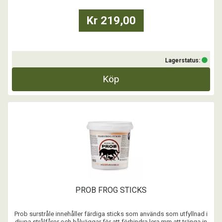
Kr 219,00
Lagerstatus:
Köp
PROB FROG STICKS
Prob surstråle innehåller färdiga sticks som används som utfyllnad i
djupa strålfåror och hålväggar för att förhindra lera mm att tränga in