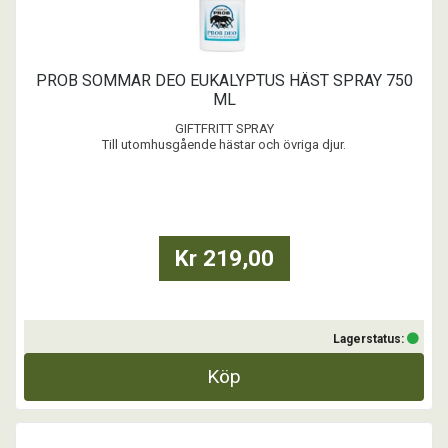
PROB SOMMAR DEO EUKALYPTUS HÄST SPRAY 750
ML
GIFTFRITT SPRAY
Till utomhusgående hästar och övriga djur.
Döljer och förändrar doften av djuret.
Ger trivsel för djur och människa
Färdigblandad
750 ml spray
...
Kr 219,00
Lagerstatus:
Köp