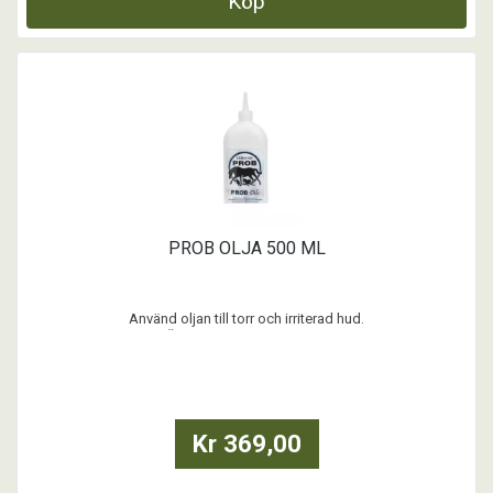
Köp
PROB OLJA 500 ML
Använd oljan till torr och irriterad hud.
Är starkt alkoholbaserad.
Har en god effekt mot klåda orsakat av insekter och sol.
Kr 369,00