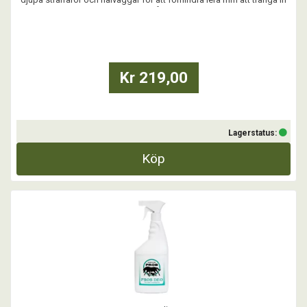
längst in i hålrummen.
...
Kr 219,00
Lagerstatus:
Köp