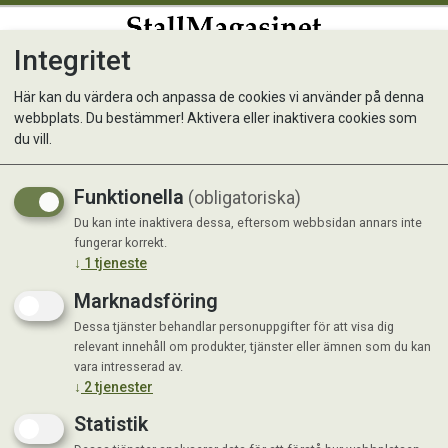
Integritet
0
Här kan du värdera och anpassa de cookies vi använder på denna
webbplats. Du bestämmer! Aktivera eller inaktivera cookies som
EkoNatur Hönsgödsel 15 lit
du vill.
Funktionella
(obligatoriska)
Du kan inte inaktivera dessa, eftersom webbsidan annars inte
fungerar korrekt.
↓
1
tjeneste
Marknadsföring
Dessa tjänster behandlar personuppgifter för att visa dig
relevant innehåll om produkter, tjänster eller ämnen som du kan
vara intresserad av.
↓
2
tjenester
Statistik