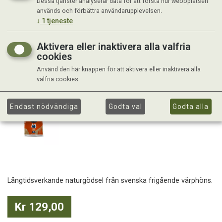
Dessa tjänster analyserar data för att förstå hur webbplatsen
används och förbättra användarupplevelsen.
↓
1
tjeneste
Aktivera eller inaktivera alla valfria
cookies
Använd den här knappen för att aktivera eller inaktivera alla
valfria cookies.
Endast nödvändiga
Godta val
Godta alla
Långtidsverkande naturgödsel från svenska frigående värphöns.
Kr 129,00