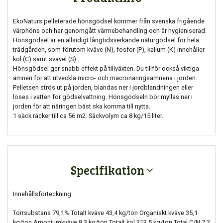
EkoNaturs pelleterade hönsgödsel kommer från svenska frigående
värphöns och har genomgått värmebehandling och är hygieniserad.
Hönsgödsel är en allsidigt långtidsverkande naturgödsel för hela
trädgården, som förutom kväve (N), fosfor (P), kalium (K) innehåller
kol (C) samt svavel (S).
Hönsgödsel ger snabb effekt på tillväxten. Du tillför också viktiga
ämnen för att utveckla micro- och macronäringsämnena i jorden.
Pelletsen strös ut på jorden, blandas ner i jordblandningen eller
löses i vatten för gödselvattning. Hönsgödseln bör myllas ner i
jorden för att näringen bäst ska komma till nytta.
1 säck räcker till ca 56 m2. Säckvolym ca 8 kg/15 liter.
Specifikation
Innehållsförteckning
Torrsubstans 79,1% Totalt kväve 43,4 kg/ton Organiskt kväve 35,1
kg/ton Amoniumkväve 8,3 kg/ton Totalt kol 313,5 kg/ton Total C/N 7,2