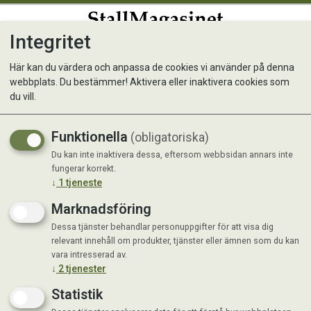
Integritet
0
Här kan du värdera och anpassa de cookies vi använder på denna
webbplats. Du bestämmer! Aktivera eller inaktivera cookies som
EM® SkinCare 150ml
du vill.
Probiotisk hud, päls och sårvård
Funktionella
(obligatoriska)
Du kan inte inaktivera dessa, eftersom webbsidan annars inte
fungerar korrekt.
↓
1
tjeneste
Marknadsföring
Dessa tjänster behandlar personuppgifter för att visa dig
relevant innehåll om produkter, tjänster eller ämnen som du kan
vara intresserad av.
↓
2
tjenester
Statistik