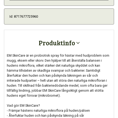
Id: 8717677725960
Produktinfo
EM SkinCare är en probiotisk spray för hästar med hudproblem som
mugg, eksem eller skorv. Den hjälper till att återställa balansen i
hudens mikroflora, vilket stärker det naturliga skyddet och kan
hämma tillväxten av skadliga svampar och bakterier. Samtidigt
återfuktar den huden och kan påskynda läkningen av sår och
irriterade hudpartier – helt utan att störa den naturliga mikrofloran i
huden. Till skillnad från bakteriedödande medel, som ofta bara ger
tillfällig lindring, jobbar EM SkinCare långsiktigt genom att stötta
hudens eget försvar (mikrobiomet).
Vad gör EM SkinCare?
- Främjar hästens naturliga mikroflora på huden/pälsen
- Återfuktar huden och kan påskynda läkning på sår