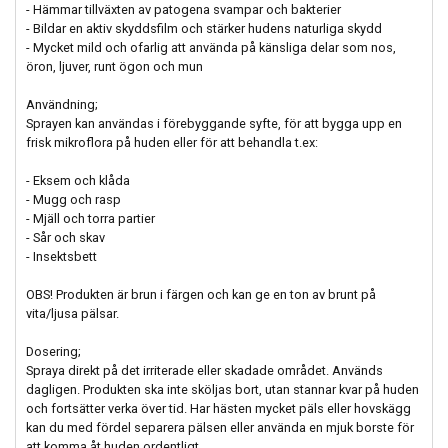
- Hämmar tillväxten av patogena svampar och bakterier
- Bildar en aktiv skyddsfilm och stärker hudens naturliga skydd
- Mycket mild och ofarlig att använda på känsliga delar som nos,
öron, ljuver, runt ögon och mun
Användning;
Sprayen kan användas i förebyggande syfte, för att bygga upp en
frisk mikroflora på huden eller för att behandla t.ex:
- Eksem och klåda
- Mugg och rasp
- Mjäll och torra partier
- Sår och skav
- Insektsbett
OBS! Produkten är brun i färgen och kan ge en ton av brunt på
vita/ljusa pälsar.
Dosering;
Spraya direkt på det irriterade eller skadade området. Används
dagligen. Produkten ska inte sköljas bort, utan stannar kvar på huden
och fortsätter verka över tid. Har hästen mycket päls eller hovskägg
kan du med fördel separera pälsen eller använda en mjuk borste för
att komma åt huden ordentligt.