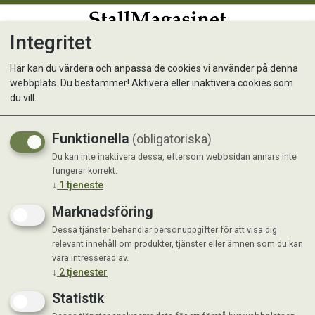
Integritet
0
Här kan du värdera och anpassa de cookies vi använder på denna
webbplats. Du bestämmer! Aktivera eller inaktivera cookies som
Equinatura Herbal syrup
du vill.
Örtsirap
Funktionella
(obligatoriska)
Du kan inte inaktivera dessa, eftersom webbsidan annars inte
fungerar korrekt.
↓
1
tjeneste
Marknadsföring
Dessa tjänster behandlar personuppgifter för att visa dig
relevant innehåll om produkter, tjänster eller ämnen som du kan
vara intresserad av.
↓
2
tjenester
Statistik