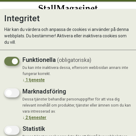
Integritet
0
Här kan du värdera och anpassa de cookies vi använder på denna
webbplats. Du bestämmer! Aktivera eller inaktivera cookies som
Equinatura Hoof balm
du vill.
Funktionella
(obligatoriska)
Du kan inte inaktivera dessa, eftersom webbsidan annars inte
fungerar korrekt.
↓
1
tjeneste
Marknadsföring
Dessa tjänster behandlar personuppgifter för att visa dig
relevant innehåll om produkter, tjänster eller ämnen som du kan
vara intresserad av.
↓
2
tjenester
Statistik