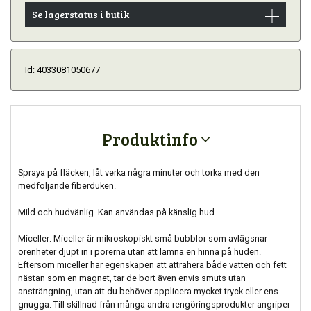
Se lagerstatus i butik
Id: 4033081050677
Produktinfo
Spraya på fläcken, låt verka några minuter och torka med den
medföljande fiberduken.
Mild och hudvänlig. Kan användas på känslig hud.
Miceller: Miceller är mikroskopiskt små bubblor som avlägsnar
orenheter djupt in i porerna utan att lämna en hinna på huden.
Eftersom miceller har egenskapen att attrahera både vatten och fett
nästan som en magnet, tar de bort även envis smuts utan
ansträngning, utan att du behöver applicera mycket tryck eller ens
gnugga. Till skillnad från många andra rengöringsprodukter angriper