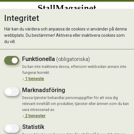
Integritet
0
Här kan du värdera och anpassa de cookies vi använder på denna
webbplats. Du bestämmer! Aktivera eller inaktivera cookies som
Equinatura Waterless
du vill.
Shampoo
Funktionella
(obligatoriska)
Rengör snabbt och utan vatten
Du kan inte inaktivera dessa, eftersom webbsidan annars inte
fungerar korrekt.
↓
1
tjeneste
Marknadsföring
Dessa tjänster behandlar personuppgifter för att visa dig
relevant innehåll om produkter, tjänster eller ämnen som du kan
vara intresserad av.
↓
2
tjenester
Statistik