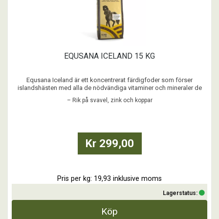
EQUSANA ICELAND 15 KG
Equsana Iceland är ett koncentrerat färdigfoder som förser
islandshästen med alla de nödvändiga vitaminer och mineraler de
behöver, även vid mindre givor.
– Rik på svavel, zink och koppar
Ofta vill man inte ge höga kraftfodergivor till just islandshästar, därför
lämpar sig detta foder till just islandshäster, men även ponnyer, fjo ...
Kr 299,00
Pris per kg: 19,93 inklusive moms
Lagerstatus:
Köp