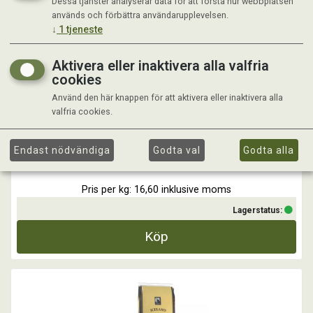
Dessa tjänster analyserar data för att förstå hur webbplatsen
EQUSANA ALFA OMEGA 15 KG
används och förbättra användarupplevelsen.
↓
1
tjeneste
Snittad lusern med tillsats av soja- och linfröolja. Oljorna ger en helt
Aktivera eller inaktivera alla valfria
dammfri produkt och tillför värdefull energi i en form som inte stör
cookies
PH-balansen i tarmen.
Kombinerat med lusernens nästan obefintliga innehåll av socker och
Använd den här knappen för att aktivera eller inaktivera alla
stärkelse gör Equsana Alfa Omega till ett mycket skonsamt foder
valfria cookies.
och
Kr 249,00
Endast nödvändiga
Godta val
Godta alla
Pris per kg: 16,60 inklusive moms
Lagerstatus:
Köp