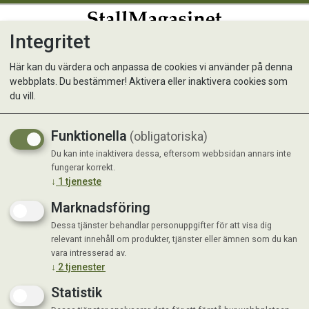
Integritet
0
Här kan du värdera och anpassa de cookies vi använder på denna
webbplats. Du bestämmer! Aktivera eller inaktivera cookies som
Espree Lavender &
du vill.
Chamomill Schampoo
Funktionella
(obligatoriska)
Du kan inte inaktivera dessa, eftersom webbsidan annars inte
fungerar korrekt.
↓
1
tjeneste
Marknadsföring
Dessa tjänster behandlar personuppgifter för att visa dig
relevant innehåll om produkter, tjänster eller ämnen som du kan
vara intresserad av.
↓
2
tjenester
Statistik