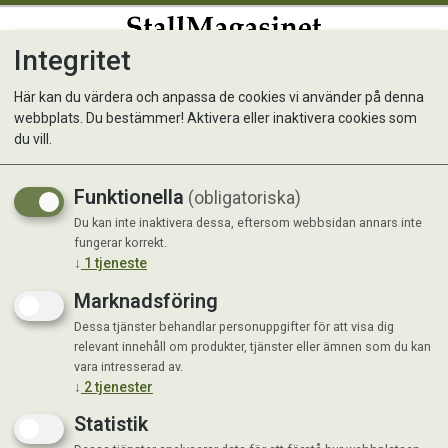
Integritet
0
Här kan du värdera och anpassa de cookies vi använder på denna
webbplats. Du bestämmer! Aktivera eller inaktivera cookies som
Ever Clean Extra Str.
du vill.
Clumping Unscented 10L
Funktionella
(obligatoriska)
Du kan inte inaktivera dessa, eftersom webbsidan annars inte
fungerar korrekt.
↓
1
tjeneste
Marknadsföring
Dessa tjänster behandlar personuppgifter för att visa dig
relevant innehåll om produkter, tjänster eller ämnen som du kan
vara intresserad av.
↓
2
tjenester
Statistik