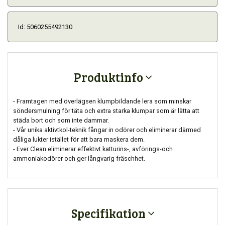
Id: 5060255492130
Produktinfo
- Framtagen med överlägsen klumpbildande lera som minskar
söndersmulning för täta och extra starka klumpar som är lätta att
städa bort och som inte dammar.
- Vår unika aktivtkol-teknik fångar in odörer och eliminerar därmed
dåliga lukter istället för att bara maskera dem.
- Ever Clean eliminerar effektivt katturins-, avförings-och
ammoniakodörer och ger långvarig fräschhet.
Specifikation