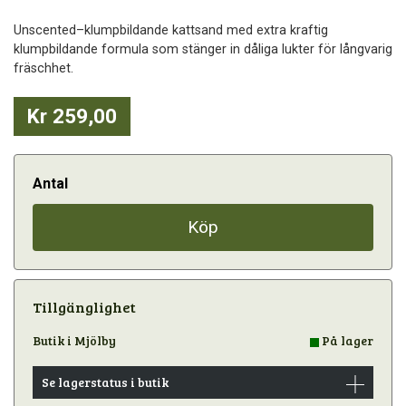
Unscented–klumpbildande kattsand med extra kraftig
klumpbildande formula som stänger in dåliga lukter för långvarig
fräschhet.
Kr 259,00
Antal
Köp
Tillgänglighet
Butik i Mjölby
På lager
Se lagerstatus i butik