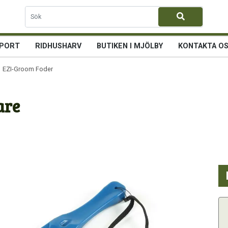
PORT
RIDHUSHARV
BUTIKEN I MJÖLBY
KONTAKTA O
 EZI-Groom Foderblandare
are