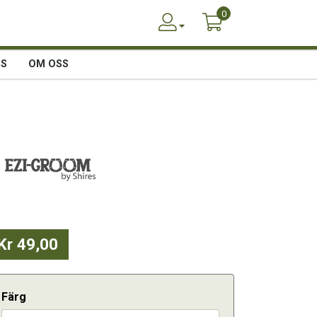
0
SS
OM OSS
Kr 49,00
Färg