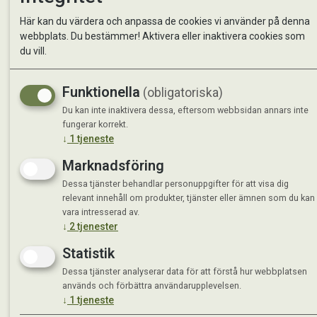
Kontakta oss
StallMa
Här kan du värdera och anpassa de cookies vi använder på denna
Om oss
Västra 
webbplats. Du bestämmer! Aktivera eller inaktivera cookies som
59595 
du vill.
Måndag 
Funktionella
(obligatoriska)
Tisdag 
Onsdag 
Du kan inte inaktivera dessa, eftersom webbsidan annars inte
Torsdag
fungerar korrekt.
↓
1
tjeneste
Fredag 
Lördag 
Marknadsföring
Se avvi
Dessa tjänster behandlar personuppgifter för att visa dig
relevant innehåll om produkter, tjänster eller ämnen som du kan
vara intresserad av.
↓
2
tjenester
Statistik
Dessa tjänster analyserar data för att förstå hur webbplatsen
används och förbättra användarupplevelsen.
↓
1
tjeneste