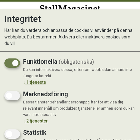
Integritet
0
Här kan du värdera och anpassa de cookies vi använder på denna
webbplats. Du bestämmer! Aktivera eller inaktivera cookies som
EZI-Groom Foderskopa
du vill.
Funktionella
(obligatoriska)
Du kan inte inaktivera dessa, eftersom webbsidan annars inte
fungerar korrekt.
↓
1
tjeneste
Marknadsföring
Dessa tjänster behandlar personuppgifter för att visa dig
relevant innehåll om produkter, tjänster eller ämnen som du kan
vara intresserad av.
↓
2
tjenester
Statistik