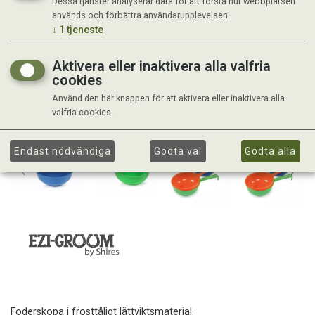
Dessa tjänster analyserar data för att förstå hur webbplatsen
används och förbättra användarupplevelsen.
↓
1
tjeneste
Aktivera eller inaktivera alla valfria
cookies
Använd den här knappen för att aktivera eller inaktivera alla
valfria cookies.
Endast nödvändiga
Godta val
Godta alla
Foderskopa i frosttåligt lättviktsmaterial.