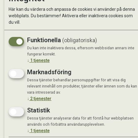
Kontakta oss
StallMa
Här kan du värdera och anpassa de cookies vi använder på denna
Om oss
Västra 
webbplats. Du bestämmer! Aktivera eller inaktivera cookies som
59595 
du vill.
Måndag 
Funktionella
(obligatoriska)
Tisdag 
Onsdag 
Du kan inte inaktivera dessa, eftersom webbsidan annars inte
Torsdag
fungerar korrekt.
↓
1
tjeneste
Fredag 
Lördag 
Marknadsföring
Se avvi
Dessa tjänster behandlar personuppgifter för att visa dig
relevant innehåll om produkter, tjänster eller ämnen som du kan
vara intresserad av.
↓
2
tjenester
Statistik
Dessa tjänster analyserar data för att förstå hur webbplatsen
används och förbättra användarupplevelsen.
↓
1
tjeneste