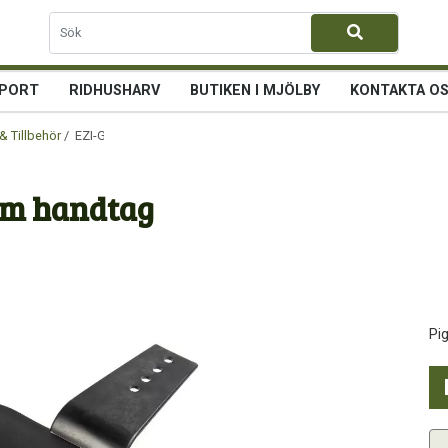
PORT
RIDHUSHARV
BUTIKEN I MJÖLBY
KONTAKTA O
& Tillbehör
/ EZI-GROOM Piggborste m handtag
 m handtag
Pi