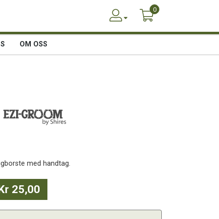
0
SS
OM OSS
ggborste med handtag.
Kr 25,00