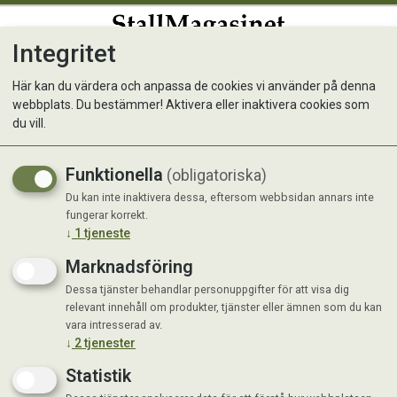
Integritet
0
Här kan du värdera och anpassa de cookies vi använder på denna
webbplats. Du bestämmer! Aktivera eller inaktivera cookies som
EZI-Groom Plastic Hoof Oil
du vill.
Brush
Funktionella
(obligatoriska)
Borste och burk till olja.
Du kan inte inaktivera dessa, eftersom webbsidan annars inte
fungerar korrekt.
↓
1
tjeneste
Marknadsföring
Dessa tjänster behandlar personuppgifter för att visa dig
relevant innehåll om produkter, tjänster eller ämnen som du kan
vara intresserad av.
↓
2
tjenester
Statistik