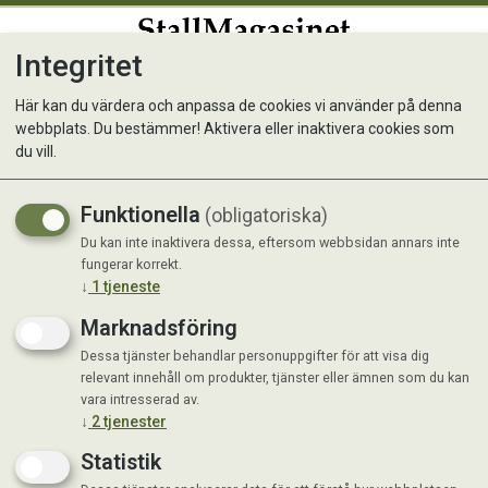
Integritet
0
Här kan du värdera och anpassa de cookies vi använder på denna
webbplats. Du bestämmer! Aktivera eller inaktivera cookies som
Fågel Start 5 kg
du vill.
Funktionella
(obligatoriska)
Du kan inte inaktivera dessa, eftersom webbsidan annars inte
fungerar korrekt.
↓
1
tjeneste
Marknadsföring
Dessa tjänster behandlar personuppgifter för att visa dig
relevant innehåll om produkter, tjänster eller ämnen som du kan
vara intresserad av.
↓
2
tjenester
Statistik