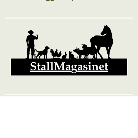
© 2026 StallMagasinet AB, Västra Lärketorp, 59595 MJÖLBY,
Sverige 0142-12526
Org. 556952-5677
Powered by Proline