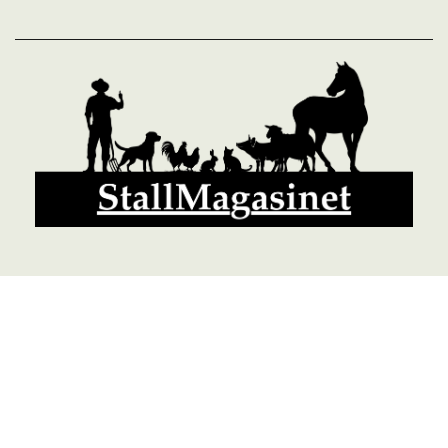
© 2026 StallMagasinet AB, Västra Lärketorp, 59595 MJÖLBY,
Sverige 0142-12526
Org. 556952-5677
Powered by Proline