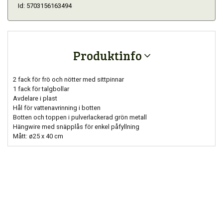
Id: 5703156163494
Produktinfo
2 fack för frö och nötter med sittpinnar
1 fack för talgbollar
Avdelare i plast
Hål för vattenavrinning i botten
Botten och toppen i pulverlackerad grön metall
Hängwire med snäpplås för enkel påfyllning
Mått: ø25 x 40 cm