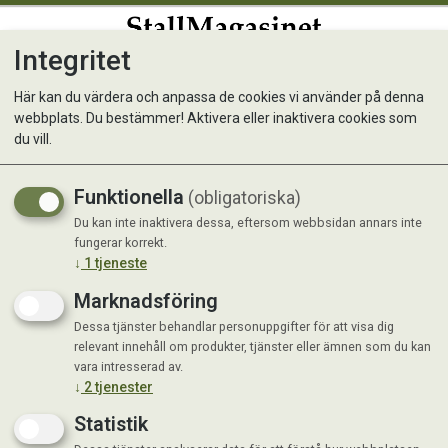
Integritet
0
Här kan du värdera och anpassa de cookies vi använder på denna
webbplats. Du bestämmer! Aktivera eller inaktivera cookies som
Fågelmatare Kombi
du vill.
Talgboll/Nötter/Frö
Funktionella
(obligatoriska)
Du kan inte inaktivera dessa, eftersom webbsidan annars inte
fungerar korrekt.
↓
1
tjeneste
Marknadsföring
Dessa tjänster behandlar personuppgifter för att visa dig
relevant innehåll om produkter, tjänster eller ämnen som du kan
vara intresserad av.
↓
2
tjenester
Statistik