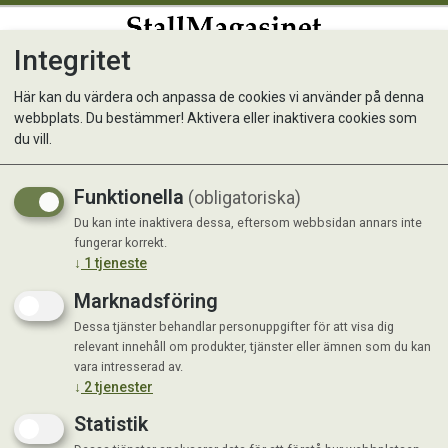
Integritet
0
Här kan du värdera och anpassa de cookies vi använder på denna
webbplats. Du bestämmer! Aktivera eller inaktivera cookies som
Fäll Grön m tassar 75 x 75 cm
du vill.
Funktionella
(obligatoriska)
Du kan inte inaktivera dessa, eftersom webbsidan annars inte
fungerar korrekt.
↓
1
tjeneste
Marknadsföring
Dessa tjänster behandlar personuppgifter för att visa dig
relevant innehåll om produkter, tjänster eller ämnen som du kan
vara intresserad av.
↓
2
tjenester
Statistik