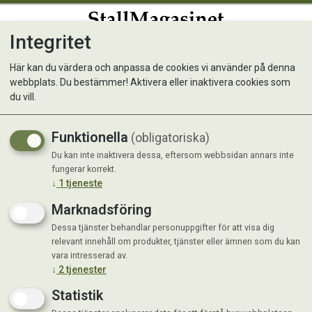
Integritet
0
Här kan du värdera och anpassa de cookies vi använder på denna
webbplats. Du bestämmer! Aktivera eller inaktivera cookies som
FFDog Beef 400g
du vill.
Funktionella
(obligatoriska)
Du kan inte inaktivera dessa, eftersom webbsidan annars inte
fungerar korrekt.
↓
1
tjeneste
Marknadsföring
Dessa tjänster behandlar personuppgifter för att visa dig
relevant innehåll om produkter, tjänster eller ämnen som du kan
vara intresserad av.
↓
2
tjenester
Statistik