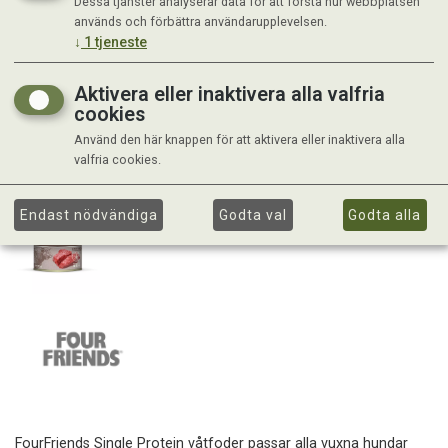
Dessa tjänster analyserar data för att förstå hur webbplatsen
används och förbättra användarupplevelsen.
↓
1
tjeneste
Aktivera eller inaktivera alla valfria
cookies
Använd den här knappen för att aktivera eller inaktivera alla
valfria cookies.
Endast nödvändiga
Godta val
Godta alla
FourFriends Single Protein våtfoder passar alla vuxna hundar