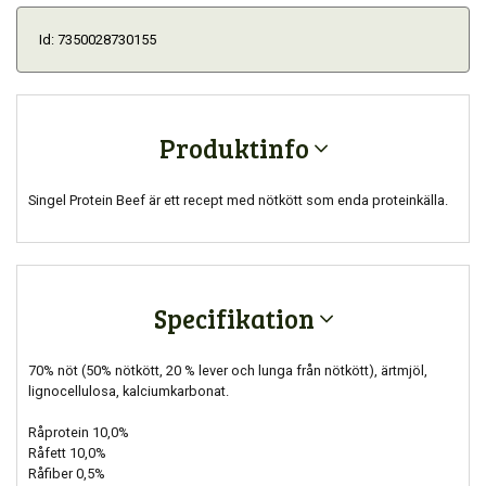
Id: 7350028730155
Produktinfo
Singel Protein Beef är ett recept med nötkött som enda proteinkälla.
Specifikation
70% nöt (50% nötkött, 20 % lever och lunga från nötkött), ärtmjöl,
lignocellulosa, kalciumkarbonat.
Råprotein 10,0%
Råfett 10,0%
Råfiber 0,5%