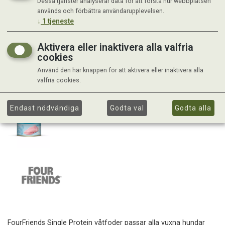
Dessa tjänster analyserar data för att förstå hur webbplatsen
används och förbättra användarupplevelsen.
↓
1
tjeneste
Aktivera eller inaktivera alla valfria
cookies
Använd den här knappen för att aktivera eller inaktivera alla
valfria cookies.
Endast nödvändiga
Godta val
Godta alla
FourFriends Single Protein våtfoder passar alla vuxna hundar