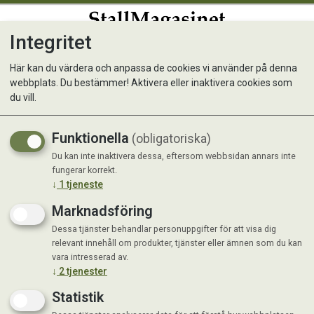
Integritet
0
Här kan du värdera och anpassa de cookies vi använder på denna
webbplats. Du bestämmer! Aktivera eller inaktivera cookies som
FFDog Turkey 400g
du vill.
Funktionella
(obligatoriska)
Du kan inte inaktivera dessa, eftersom webbsidan annars inte
fungerar korrekt.
↓
1
tjeneste
Marknadsföring
Dessa tjänster behandlar personuppgifter för att visa dig
relevant innehåll om produkter, tjänster eller ämnen som du kan
vara intresserad av.
↓
2
tjenester
Statistik