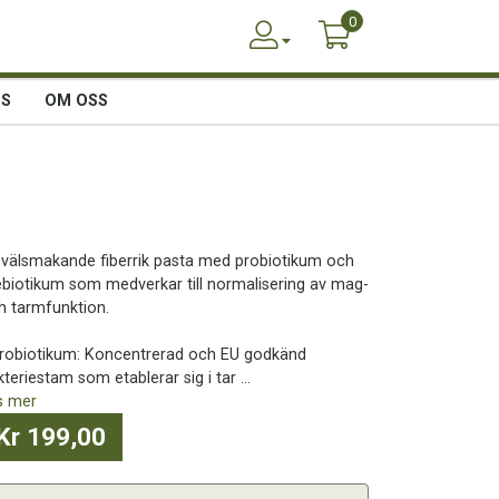
0
SS
OM OSS
 välsmakande fiberrik pasta med probiotikum och
ebiotikum som medverkar till normalisering av mag-
h tarmfunktion.
Probiotikum: Koncentrerad och EU godkänd
teriestam som etablerar sig i tar ...
s mer
Kr 199,00