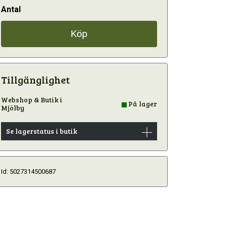
Antal
Köp
Tillgänglighet
Webshop & Butik i
På lager
Mjölby
Se lagerstatus i butik
Id: 5027314500687