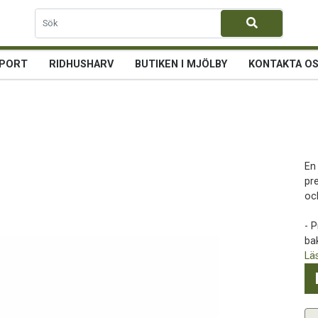
PORT
RIDHUSHARV
BUTIKEN I MJÖLBY
KONTAKTA O
En
pr
oc
- 
bak
Lä