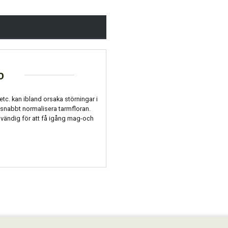
o
tc. kan ibland orsaka störningar i
 snabbt normalisera tarmfloran.
dvändig för att få igång mag-och