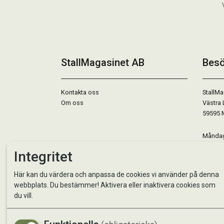
StallMagasinet AB
Besö
Kontakta oss
StallMa
Om oss
Västra 
59595 
Måndag 
Tisdag 
Integritet
Onsdag 
Torsdag
Här kan du värdera och anpassa de cookies vi använder på denna
Fredag 
webbplats. Du bestämmer! Aktivera eller inaktivera cookies som
Lördag 
du vill.
Se avvi