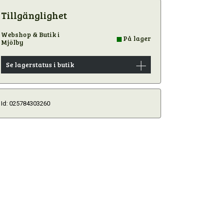
Tillgänglighet
Webshop & Butik i
På lager
Mjölby
Se lagerstatus i butik
Id: 025784303260