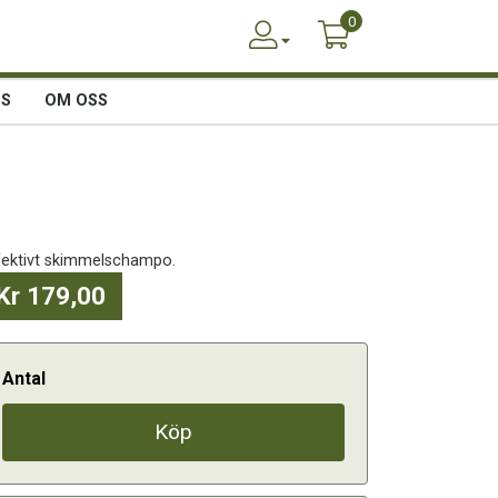
0
SS
OM OSS
fektivt skimmelschampo.
Kr 179,00
Antal
Köp