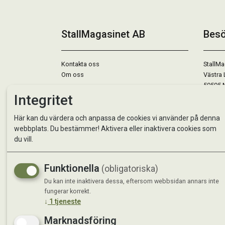
StallMagasinet AB
Besö
Kontakta oss
StallMa
Om oss
Västra 
59595 
Integritet
Måndag 
Här kan du värdera och anpassa de cookies vi använder på denna
Tisdag 
webbplats. Du bestämmer! Aktivera eller inaktivera cookies som
Onsdag 
du vill.
Torsdag
Fredag 
Lördag 
Funktionella
(obligatoriska)
Se avvi
Du kan inte inaktivera dessa, eftersom webbsidan annars inte
fungerar korrekt.
↓
1
tjeneste
Marknadsföring