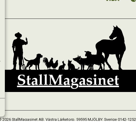
 2026 StallMagasinet AB, Västra Lärketorp, 59595 MJÖLBY, Sverige 0142-125
Org. 556952-5677
Powered by Proline