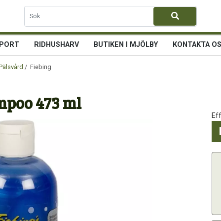
PORT
RIDHUSHARV
BUTIKEN I MJÖLBY
KONTAKTA O
Pälsvård
/ Fiebing Blue Frost Shampoo 473 ml
mpoo 473 ml
Ef