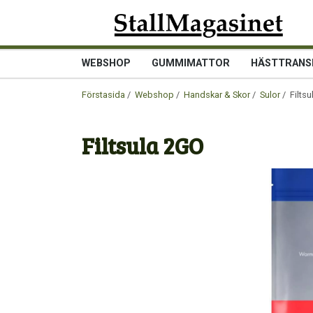
WEBSHOP
GUMMIMATTOR
HÄSTTRANS
Förstasida
/
Webshop
/
Handskar & Skor
/
Sulor
/ Filts
Filtsula 2GO