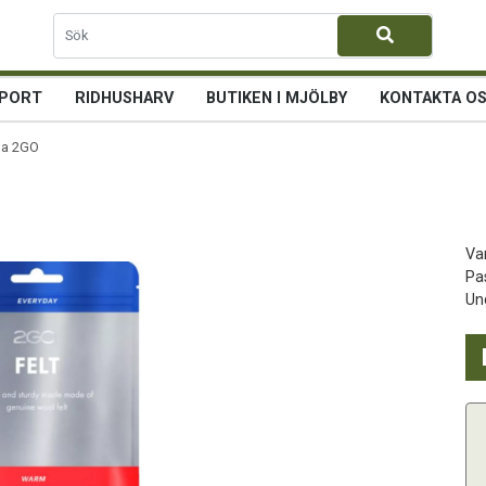
PORT
RIDHUSHARV
BUTIKEN I MJÖLBY
KONTAKTA O
ula 2GO
Var
Pa
Und