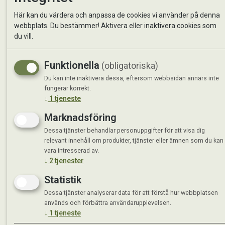
Kontakta oss
StallMa
Här kan du värdera och anpassa de cookies vi använder på denna
Om oss
Västra 
webbplats. Du bestämmer! Aktivera eller inaktivera cookies som
59595 
du vill.
Måndag 
Funktionella
(obligatoriska)
Tisdag 
Onsdag 
Du kan inte inaktivera dessa, eftersom webbsidan annars inte
Torsdag
fungerar korrekt.
↓
1
tjeneste
Fredag 
Lördag 
Marknadsföring
Se avvi
Dessa tjänster behandlar personuppgifter för att visa dig
relevant innehåll om produkter, tjänster eller ämnen som du kan
vara intresserad av.
↓
2
tjenester
Statistik
Dessa tjänster analyserar data för att förstå hur webbplatsen
används och förbättra användarupplevelsen.
↓
1
tjeneste