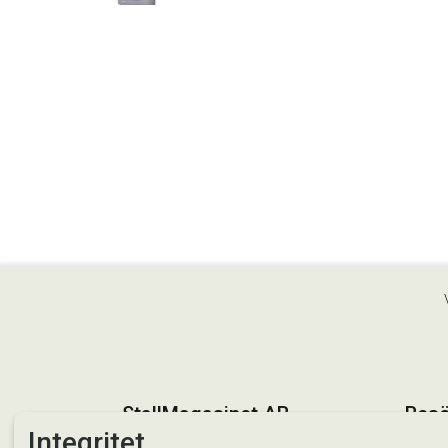
StallMagasinet AB
Besö
Integritet