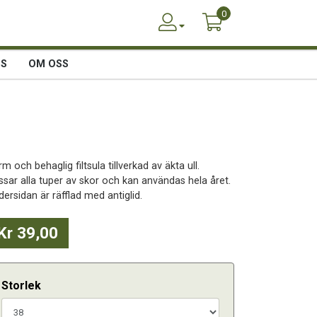
0
SS
OM OSS
m och behaglig filtsula tillverkad av äkta ull.
ssar alla tuper av skor och kan användas hela året.
ersidan är räfflad med antiglid.
Kr 39,00
Storlek