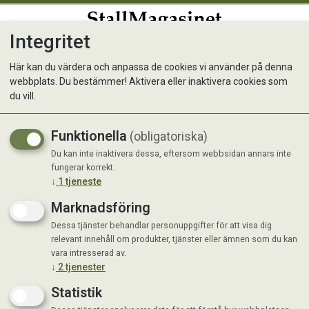
Integritet
0
Här kan du värdera och anpassa de cookies vi använder på denna
webbplats. Du bestämmer! Aktivera eller inaktivera cookies som
Fiol Vital 15 kg
du vill.
Funktionella
(obligatoriska)
Du kan inte inaktivera dessa, eftersom webbsidan annars inte
fungerar korrekt.
↓
1
tjeneste
Marknadsföring
Dessa tjänster behandlar personuppgifter för att visa dig
relevant innehåll om produkter, tjänster eller ämnen som du kan
vara intresserad av.
↓
2
tjenester
Statistik