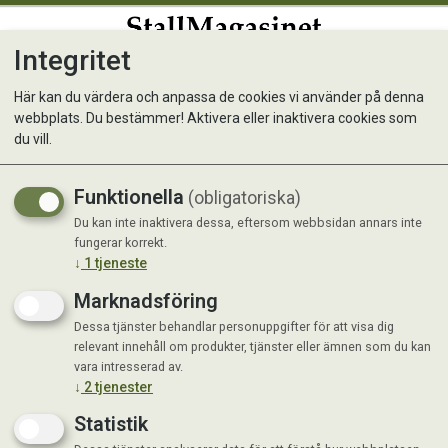
Integritet
0
Här kan du värdera och anpassa de cookies vi använder på denna
webbplats. Du bestämmer! Aktivera eller inaktivera cookies som
Kunde inte hitta produkten
du vill.
Förstasida
Funktionella
(obligatoriska)
Du kan inte inaktivera dessa, eftersom webbsidan annars inte
fungerar korrekt.
↓
1
tjeneste
Marknadsföring
Dessa tjänster behandlar personuppgifter för att visa dig
relevant innehåll om produkter, tjänster eller ämnen som du kan
vara intresserad av.
↓
2
tjenester
Statistik