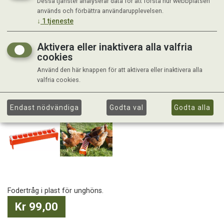
Dessa tjänster analyserar data för att förstå hur webbplatsen
används och förbättra användarupplevelsen.
↓
1
tjeneste
Aktivera eller inaktivera alla valfria
cookies
Använd den här knappen för att aktivera eller inaktivera alla
valfria cookies.
Endast nödvändiga
Godta val
Godta alla
Fodertråg i plast för unghöns.
Kr 99,00