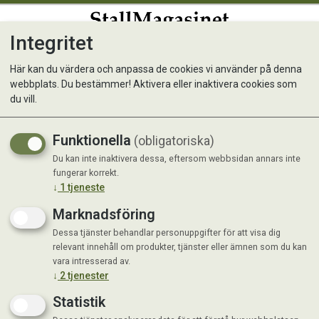
Integritet
0
Här kan du värdera och anpassa de cookies vi använder på denna
webbplats. Du bestämmer! Aktivera eller inaktivera cookies som
Fodertråg höns 50 x 12 cm
du vill.
Orange plast
Funktionella
(obligatoriska)
Du kan inte inaktivera dessa, eftersom webbsidan annars inte
fungerar korrekt.
↓
1
tjeneste
Marknadsföring
Dessa tjänster behandlar personuppgifter för att visa dig
relevant innehåll om produkter, tjänster eller ämnen som du kan
vara intresserad av.
↓
2
tjenester
Statistik