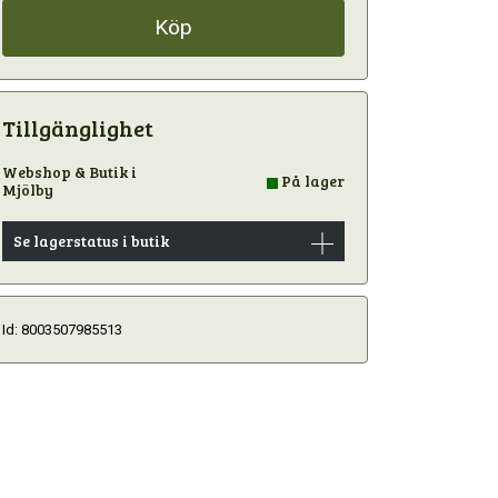
Köp
Tillgänglighet
Webshop & Butik i
På lager
Mjölby
Se lagerstatus i butik
Id: 8003507985513