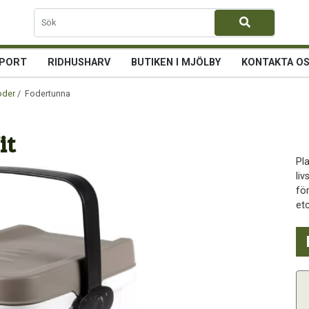
PORT
RIDHUSHARV
BUTIKEN I MJÖLBY
KONTAKTA O
oder
/ Fodertunna 7 L Brun/Vit
it
Pl
li
för
etc