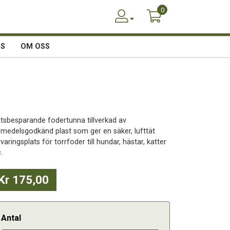
0
SS
OM OSS
atsbesparande fodertunna tillverkad av
vsmedelsgodkänd plast som ger en säker, lufttät
varingsplats för torrfoder till hundar, hästar, katter
.
Kr 175,00
Antal