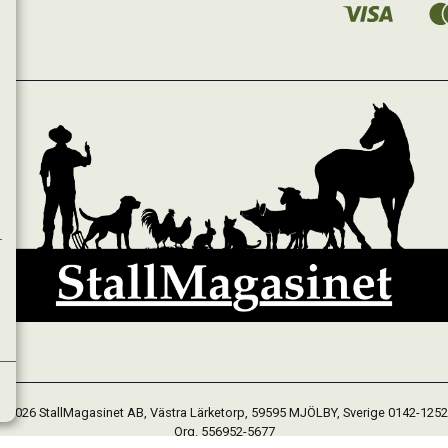
 2026 StallMagasinet AB, Västra Lärketorp, 59595 MJÖLBY, Sverige 0142-125
Org. 556952-5677