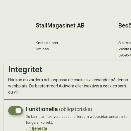
StallMagasinet AB
Besö
Kontakta oss
StallMa
Om oss
Västra 
59595 
Integritet
Måndag 
Tisdag 
Här kan du värdera och anpassa de cookies vi använder på denna
Onsdag 
webbplats. Du bestämmer! Aktivera eller inaktivera cookies som
Torsdag
du vill.
Fredag 
Lördag 
Se avvi
Funktionella
(obligatoriska)
Du kan inte inaktivera dessa, eftersom webbsidan annars inte
fungerar korrekt.
↓
1
tjeneste