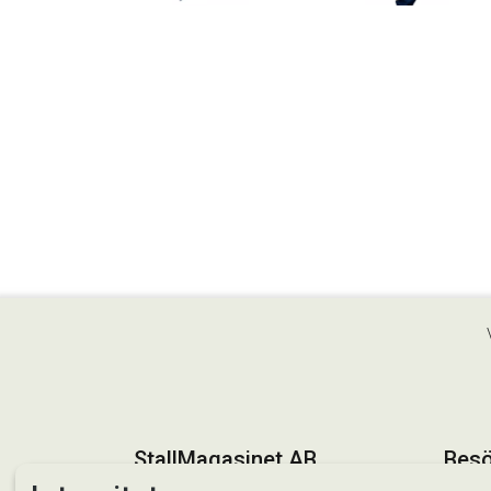
StallMagasinet AB
Besö