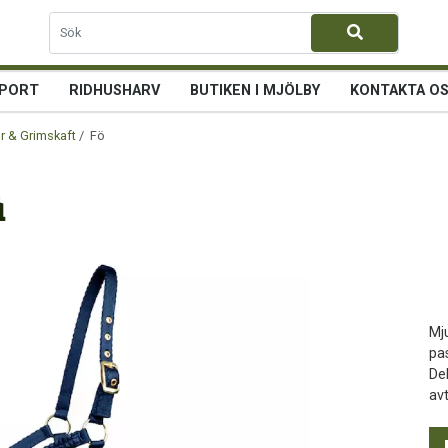
PORT
RIDHUSHARV
BUTIKEN I MJÖLBY
KONTAKTA O
 & Grimskaft
/ Fölgrimma ofodrad Blå
å
Mj
pa
De
avt