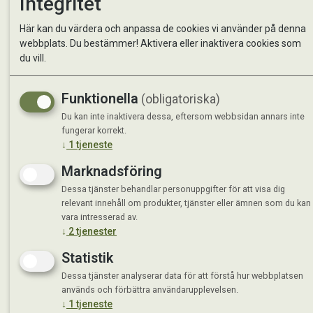
Integritet
Kontakta oss
StallMa
Här kan du värdera och anpassa de cookies vi använder på denna
Om oss
Västra 
webbplats. Du bestämmer! Aktivera eller inaktivera cookies som
59595 
du vill.
Måndag 
Funktionella
Tisdag 
(obligatoriska)
Onsdag 
Du kan inte inaktivera dessa, eftersom webbsidan annars inte
Torsdag
fungerar korrekt.
Fredag 
↓
1
tjeneste
Lördag 
Marknadsföring
Se avvi
Dessa tjänster behandlar personuppgifter för att visa dig
relevant innehåll om produkter, tjänster eller ämnen som du kan
vara intresserad av.
↓
2
tjenester
Statistik
Dessa tjänster analyserar data för att förstå hur webbplatsen
används och förbättra användarupplevelsen.
↓
1
tjeneste