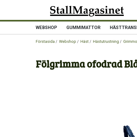
WEBSHOP
GUMMIMATTOR
HÄSTTRANS
Förstasida
/
Webshop
/
Häst
/
Hästutrustning
/
Grimmor
Fölgrimma ofodrad Bl