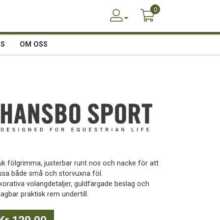
0
SS
OM OSS
uk fölgrimma, justerbar runt nos och nacke för att
ssa både små och storvuxna föl.
korativa volangdetaljer, guldfärgade beslag och
agbar praktisk rem undertill.
Kr 129,00