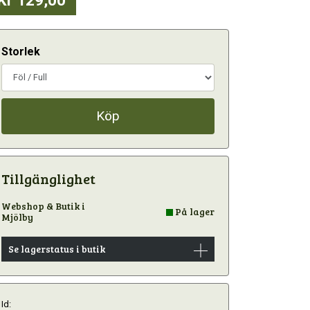
Storlek
Köp
Tillgänglighet
Webshop & Butik i
På lager
Mjölby
Se lagerstatus i butik
Id: