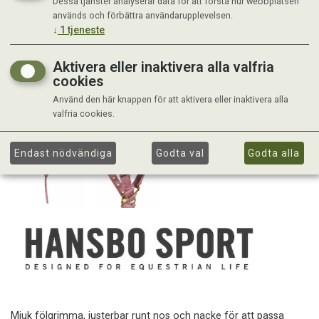
Dessa tjänster analyserar data för att förstå hur webbplatsen
används och förbättra användarupplevelsen.
↓
1
tjeneste
Aktivera eller inaktivera alla valfria
cookies
Använd den här knappen för att aktivera eller inaktivera alla
valfria cookies.
Endast nödvändiga
Godta val
Godta alla
Mjuk fölgrimma, justerbar runt nos och nacke för att passa