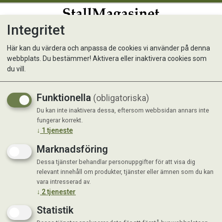
Integritet
0
Här kan du värdera och anpassa de cookies vi använder på denna
webbplats. Du bestämmer! Aktivera eller inaktivera cookies som
FourFriends 3-in-1 Remover
du vill.
Cat
Funktionella
(obligatoriska)
Rengör, desinficerar och neutraliserar
Du kan inte inaktivera dessa, eftersom webbsidan annars inte
fungerar korrekt.
lukt
↓
1
tjeneste
Marknadsföring
Dessa tjänster behandlar personuppgifter för att visa dig
relevant innehåll om produkter, tjänster eller ämnen som du kan
vara intresserad av.
↓
2
tjenester
Statistik