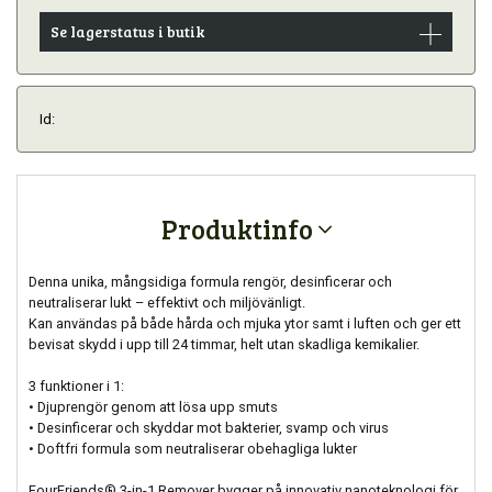
Se lagerstatus i butik
Id:
Produktinfo
Denna unika, mångsidiga formula rengör, desinficerar och
neutraliserar lukt – effektivt och miljövänligt.
Kan användas på både hårda och mjuka ytor samt i luften och ger ett
bevisat skydd i upp till 24 timmar, helt utan skadliga kemikalier.
3 funktioner i 1:
• Djuprengör genom att lösa upp smuts
• Desinficerar och skyddar mot bakterier, svamp och virus
• Doftfri formula som neutraliserar obehagliga lukter
FourFriends® 3-in-1 Remover bygger på innovativ nanoteknologi för